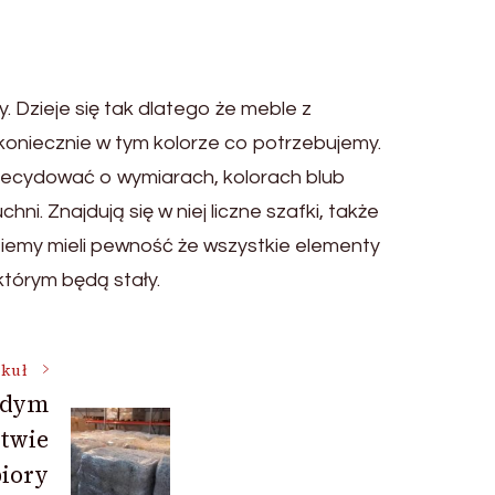
 Dzieje się tak dlatego że meble z
koniecznie w tym kolorze co potrzebujemy.
decydować o wymiarach, kolorach blub
i. Znajdują się w niej liczne szafki, także
ziemy mieli pewność że wszystkie elementy
którym będą stały.
ykuł
żdym
stwie
biory