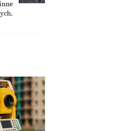
 inne
nych.