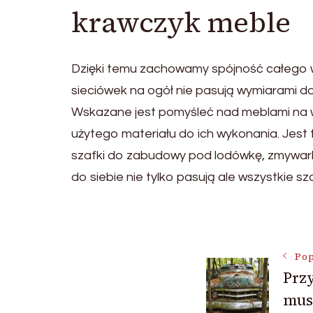
krawczyk meble
Dzięki temu zachowamy spójność całego wn
sieciówek na ogół nie pasują wymiarami d
Wskazane jest pomyśleć nad meblami na w
użytego materiału do ich wykonania. Jest t
szafki do zabudowy pod lodówkę, zmywarkę,
do siebie nie tylko pasują ale wszystkie s
Nawigac
Pop
Przy
wpisu
mus