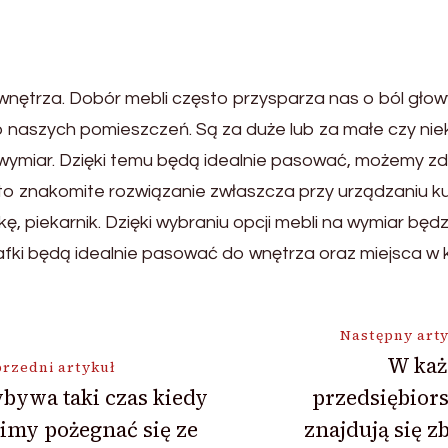
ętrza. Dobór mebli często przysparza nas o ból głowy.
o naszych pomieszczeń. Są za duże lub za małe czy nie
ymiar. Dzięki temu będą idealnie pasować, możemy z
o znakomite rozwiązanie zwłaszcza przy urządzaniu kuchn
 piekarnik. Dzięki wybraniu opcji mebli na wymiar będ
zafki będą idealnie pasować do wnętrza oraz miejsca w 
ja
Następny art
W ka
rzedni artykuł
bywa taki czas kiedy
przedsiębior
imy pożegnać się ze
znajdują się z