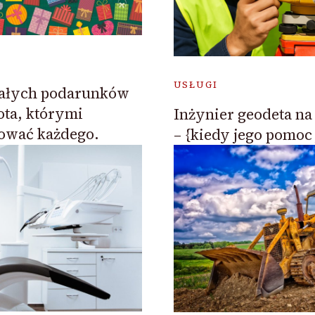
USŁUGI
ałych podarunków
ota, którymi
Inżynier geodeta n
ować każdego.
– {kiedy jego pomoc