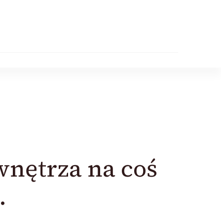
wnętrza na coś
…