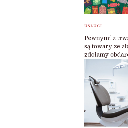
USŁUGI
Pewnymi z trw
są towary ze zł
zdołamy obdar