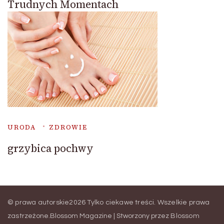
Trudnych Momentach
URODA
ZDROWIE
grzybica pochwy
© prawa autorskie2026
Tylko ciekawe treści
. Wszelkie prawa
zastrzeżone.
Blossom Magazine | Stworzony przez
Blossom